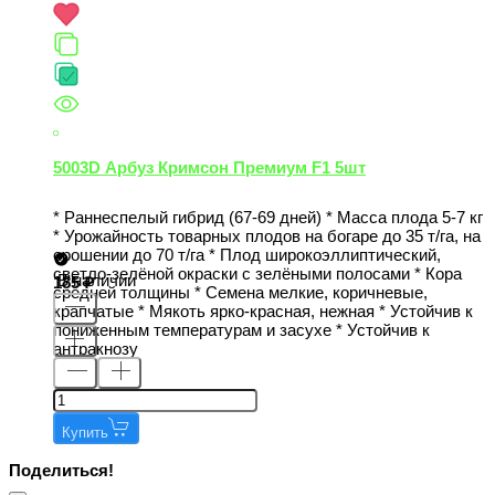
5003D Арбуз Кримсон Премиум F1 5шт
* Раннеспелый гибрид (67-69 дней) * Масса плода 5-7 кг
* Урожайность товарных плодов на богаре до 35 т/га, на
орошении до 70 т/га * Плод широкоэллиптический,
светло-зелёной окраски с зелёными полосами * Кора
В наличии
185
средней толщины * Семена мелкие, коричневые,
крапчатые * Мякоть ярко-красная, нежная * Устойчив к
пониженным температурам и засухе * Устойчив к
антракнозу
Купить
Поделиться!