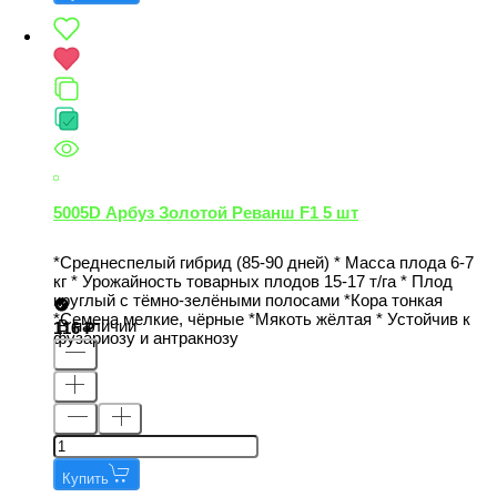
5005D Арбуз Золотой Реванш F1 5 шт
*Среднеспелый гибрид (85-90 дней) * Масса плода 6-7
кг * Урожайность товарных плодов 15-17 т/га * Плод
круглый с тёмно-зелёными полосами *Кора тонкая
*Семена мелкие, чёрные *Мякоть жёлтая * Устойчив к
В наличии
116
фузариозу и антракнозу
Купить