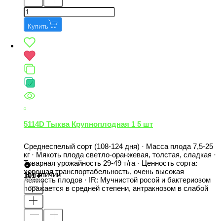
Купить
5114D Тыква Крупноплодная 1 5 шт
Среднеспелый сорт (108-124 дня) · Масса плода 7,5-25
кг · Мякоть плода светло-оранжевая, толстая, сладкая ·
Товарная урожайность 29-49 т/га · Ценность сорта:
хорошая транспортабельность, очень высокая
В наличии
101
лежкость плодов · IR: Мучнистой росой и бактериозом
поражается в средней степени, антракнозом в слабой