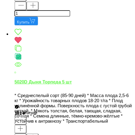
Купить
5020D Дыня Торпеда 5 шт
* Среднеспелый сорт (85-90 дней) * Масса плода 2,5-6
кг * Урожайность товарных плодов 18-20 т/га * Плод
удлинённой формы. Поверхность плода с густой грубой
сеткой. * Мякоть толстая, белая, тающая, сладкая,
В наличии
101
сочная * Семена длинные, тёмно-кремово-жёлтые *
Устойчив к антракнозу * Транспортабельный