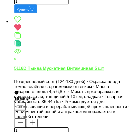
Купить
5116D Тыква Мускатная Витаминная 5 шт
Позднеспелый сорт (124-130 дней) · Окраска плода
тёмно-зелёная с оранжевым оттенком · Масса
товарного плода 4,5-6,8 кг · Мякоть ярко-оранжевая,
почти красная, толщиной 5-10 см, сладкая · Товарная
В наличии
101
урожайность 36-44 тIга · Рекомендуется для
использования в перерабатывающей промышленности ·
IR: Мучнистой росой и антракнозом поражается в
средней степени