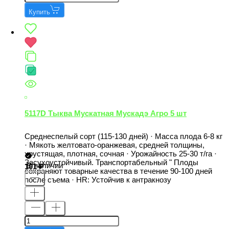
Купить
5117D Тыква Мускатная Мускадэ Агро 5 шт
Среднеспелый сорт (115-130 дней) · Масса плода 6-8 кг
· Мякоть желтовато-оранжевая, средней толщины,
хрустящая, плотная, сочная · Урожайность 25-30 т/га ·
Засухоустойчивый. Транспортабельный " Плоды
В наличии
101
сохраняют товарные качества в течение 90-100 дней
после съема · НR: Устойчив к антракнозу