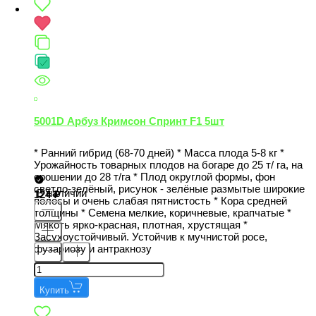
5001D Арбуз Кримсон Спринт F1 5шт
* Ранний гибрид (68-70 дней) * Масса плода 5-8 кг *
Урожайность товарных плодов на богаре до 25 т/ га, на
орошении до 28 т/га * Плод округлой формы, фон
светло-зелёный, рисунок - зелёные размытые широкие
В наличии
124
полосы и очень слабая пятнистость * Кора средней
толщины * Семена мелкие, коричневые, крапчатые *
Мякоть ярко-красная, плотная, хрустящая *
Засухоустойчивый. Устойчив к мучнистой росе,
фузариозу и антракнозу
Купить