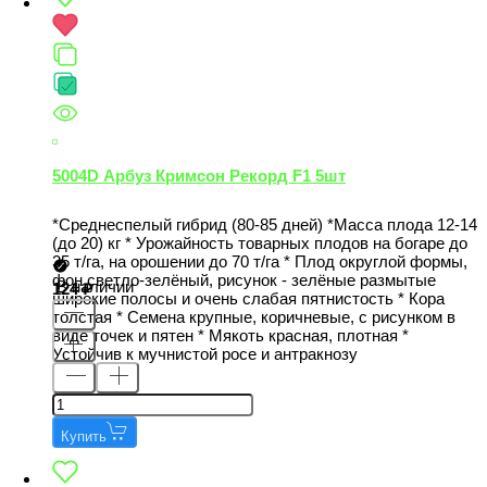
5004D Арбуз Кримсон Рекорд F1 5шт
*Среднеспелый гибрид (80-85 дней) *Масса плода 12-14
(до 20) кг * Урожайность товарных плодов на богаре до
35 т/га, на орошении до 70 т/га * Плод округлой формы,
фон светло-зелёный, рисунок - зелёные размытые
В наличии
124
широкие полосы и очень слабая пятнистость * Кора
толстая * Семена крупные, коричневые, с рисунком в
виде точек и пятен * Мякоть красная, плотная *
Устойчив к мучнистой росе и антракнозу
Купить