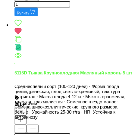
Купить
5115D Тыква Крупноплодная Масляный король 5 шт
Среднеспелый сорт (100-120 дней) · Форма плода
цилиндрическая, плод светло-кремовый, текстура
бугристая · Масса плода 4-12 кг · Мякоть оранжевая,
толстая, крахмалистая · Семенное гнездо малое·
В наличии
101
Семена широкоэллиптические, крупного размера,
белые · Урожайность 25-30 т/га · НR: Устойчив к
антракнозу