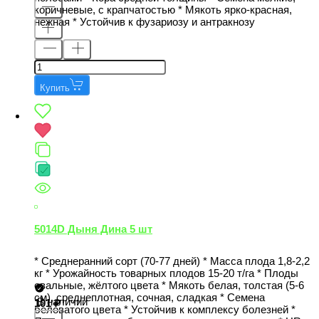
коричневые, с крапчатостью * Мякоть ярко-красная,
нежная * Устойчив к фузариозу и антракнозу
Купить
5014D Дыня Дина 5 шт
* Среднеранний сорт (70-77 дней) * Масса плода 1,8-2,2
кг * Урожайность товарных плодов 15-20 т/га * Плоды
овальные, жёлтого цвета * Мякоть белая, толстая (5-6
см), среднеплотная, сочная, сладкая * Семена
В наличии
101
беловатого цвета * Устойчив к комплексу болезней *