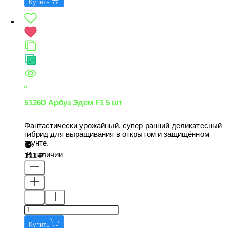
Купить
5126D Арбуз Эдем F1 5 шт
Фантастически урожайный, супер ранний деликатесный
гибрид для выращивания в открытом и защищённом
грунте.
В наличии
111
Купить