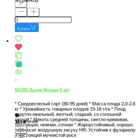
антракнозу
Купить
5018D Дыня Млада 5 шт
* Среднеспелый сорт (80-95 дней) * Масса плода 2,0-2,6
кг * Урожайность товарных плодов 15-18 т/га * Плод
округло-овальный, желтый, гладкий, со сплошной
сеткой * Мякоть средней толщины, светло-кремовая,
В наличии
101
хрустящая, нежная, сочная * Жароустойчивый, хорошо
переносит воздушную засуху НR: Устойчив к фузариозу
и настоящей мучнистой росе