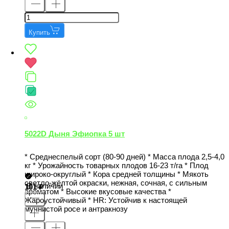
Купить
5022D Дыня Эфиопка 5 шт
* Среднеспелый сорт (80-90 дней) * Масса плода 2,5-4,0
кг * Урожайность товарных плодов 16-23 т/га * Плод
широко-округлый * Кора средней толщины * Мякоть
светло-жёлтой окраски, нежная, сочная, с сильным
В наличии
101
ароматом * Высокие вкусовые качества *
Жароустойчивый * НR: Устойчив к настоящей
мучнистой росе и антракнозу