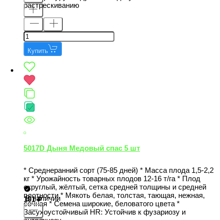
растрескиванию
Купить
5017D Дыня Медовый спас 5 шт
* Среднеранний сорт (75-85 дней) * Масса плода 1,5-2,2
кг * Урожайность товарных плодов 12-16 т/га * Плод
округлый, жёлтый, сетка средней толщины и средней
плотности * Мякоть белая, толстая, тающая, нежная,
В наличии
101
сочная * Семена широкие, беловатого цвета *
Засухоустойчивый НR: Устойчив к фузариозу и