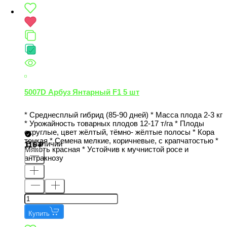
5007D Арбуз Янтарный F1 5 шт
* Среднесплый гибрид (85-90 дней) * Масса плода 2-3 кг
* Урожайность товарных плодов 12-17 т/га * Плоды
округлые, цвет жёлтый, тёмно- жёлтые полосы * Кора
тонкая * Семена мелкие, коричневые, с крапчатостью *
В наличии
116
Мякоть красная * Устойчив к мучнистой росе и
антракнозу
Купить