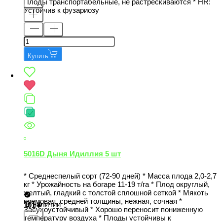
Плоды транспортабельные, не растрескиваются * НR:
Устойчив к фузариозу
Купить
5016D Дыня Идиллия 5 шт
* Среднеспелый сорт (72-90 дней) * Масса плода 2,0-2,7
кг * Урожайность на богаре 11-19 т/га * Плод округлый,
желтый, гладкий с толстой сплошной сеткой * Мякоть
кремовая, средней толщины, нежная, сочная *
В наличии
101
Засухоустойчивый * Хорошо переносит пониженную
температуру воздуха * Плоды устойчивы к