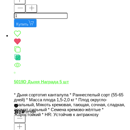
Купить
5019D Дыня Награда 5 шт
* Дыня сортотип канталупа * Раннеспелый сорт (55-65
дней) * Масса плода 1,5-2,0 кг * Плод округло-
овальный, Мякоть кремовая, тающая, сочная, сладкая,
аромат сильный * Семена кремово-жёлтые *
В наличии
101
Жаростойкий * НR: Устойчив к антракнозу