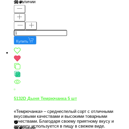
В наличии
90
Купить
5132D Дыня Темрючанка 5 шт
«Темрючанка» – среднеспелый сорт с отличными
вкусовыми качествами и высокими товарными
качествами. Благодаря своему приятному вкусу и
аромату используется в пищу в свежем виде.
В наличии
90