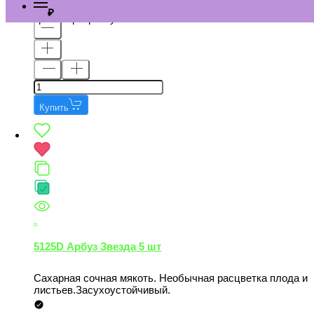
устойчив к засухе. Долго хранится и хорошо переносит
В наличии
90
транспортировку.
Купить
5125D Арбуз Звезда 5 шт
Сахарная сочная мякоть. Необычная расцветка плода и
листьев.Засухоустойчивый.