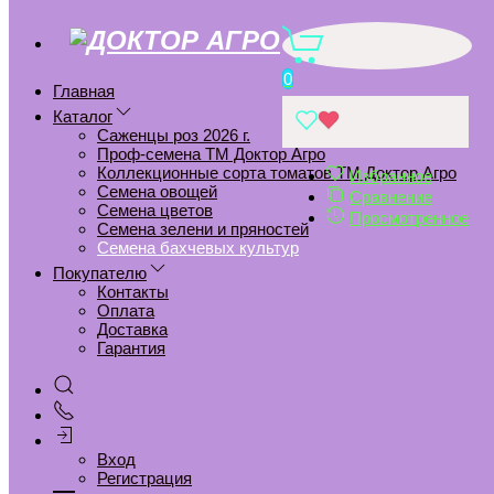
Семена бахчевых культур
0
Главная
Главная
Семена бахчевых культур
Каталог
Саженцы роз 2026 г.
Проф-семена ТМ Доктор Агро
Коллекционные сорта томатов ТМ Доктор Агро
Избранное
Семена овощей
Сравнение
←
→
Семена цветов
Просмотренное
Семена зелени и пряностей
Семена бахчевых культур
Покупателю
Контакты
Оплата
Доставка
Гарантия
5124D Арбуз Астраханский 5 шт
Астраханский Арбуз предназначен для выращивания по
Вход
всей территории страны. Характеризуется крупным
Регистрация
плодом и сочной мякотью. Нетребователен к уходу,