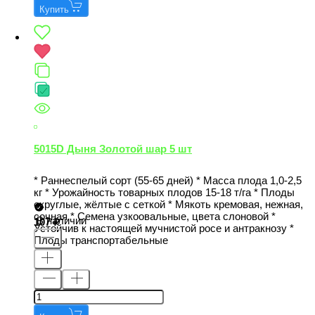
Купить
5015D Дыня Золотой шар 5 шт
* Раннеспелый сорт (55-65 дней) * Масса плода 1,0-2,5
кг * Урожайность товарных плодов 15-18 т/га * Плоды
округлые, жёлтые с сеткой * Мякоть кремовая, нежная,
сочная * Семена узкоовальные, цвета слоновой *
В наличии
107
Устойчив к настоящей мучнистой росе и антракнозу *
Плоды транспортабельные