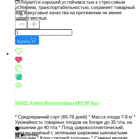
Отличается хорошей устойчивостью к стрессовым
условиям, транспортабельностью, сохраняет товарный
вид и вкусовые качества на протяжении не менее
одного месяца.
Купить
5002D Арбуз Волгоградец КРС90 5шт
* Среднеранний сорт (65-78 дней) * Масса плода 7-8 кг *
Урожайность товарных плодов на богаре до 35 т/га, на
орошении до 40 т/га * Плод широкоэллиптический,
светло-зелёный с зелёными широкими шиповатыми
В наличии
92
полосами * Кора средней толщины * Семена мелкие,