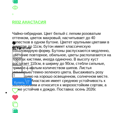
R032 АНАСТАСИЯ
Чайно-гибридная. Цвет белый с легким розоватым
оттенком, цветок махровый, насчитывает до 40
лепестков в одном бутоне. Цветет крупными цветами в
диметре до 11см, бутон имеет классическую
В наличии
517
бокаловидную форму. Бутоны распускаются медленно,
цветение повторное, обильное, цветы располагаются на
побегах кистями, иногда одиночно. В высоту куст
достигает 110см, в ширину до 90см, стебли сильные,
прямые с малым количеством шипов. Листья
глянцевые, темно-зеленого цвета. Высаживать розу
необходимо на хорошо освещенном, солнечном месте.
Сорт розы Анастасия имеет среднюю устойчивость к
Купить
заболеваниям и относится к морозостойким сортам, а
также устойчив к дождю. Поставка: осень 2026г.