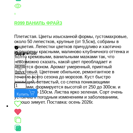
R099 ВАНИЛЬ ФРАЙЗ
Плетистая. Цветы изысканной формы, густомахровые,
около 50 лепестков, крупные (от 9,5см), собраны в
соцветия. Лепестки цветков причудливо и хаотично
испещрены красными, малиново клубничного оттенка и
В наличии
546
желто кремовыми, ванильными мазками так, что
невозможно сказать, какой цвет преобладает и
является фоном. Аромат умеренный, приятный
фруктовый. Цветение обильное, ремонтантное в
течение всего сезона до морозов. Куст быстро
растущий, ветвистый, со слегка поникающими
побегами, формируется высотой от 250 до 300см. и
шириной до 150см. Листва ярко зеленая. Сорт очень
Купить
устойчив к погодным изменениям и заболеваниям,
хорошо зимует. Поставка: осень 2026г.