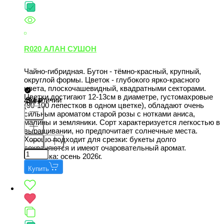
R020 АЛАН СУШОН
Чайно-гибридная. Бутон - тёмно-красный, крупный,
округлой формы. Цветок - глубокого ярко-красного
цвета, плоскочашевидный, квадратными секторами.
Цветки достигают 12-13см в диаметре, густомахровые
В наличии
494
(90-100 лепестков в одном цветке), обладают очень
сильным ароматом старой розы с нотками аниса,
малины и земляники. Сорт характеризуется легкостью в
выращивании, но предпочитает солнечные места.
Хорошо подходит для срезки: букеты долго
сохраняются и имеют очаровательный аромат.
Поставка: осень 2026г.
Купить