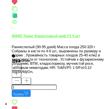
5094D Томат Коралловый риф F1 5 шт
Раннеспелый (90-95 дней) Масса плода 250-320 г
Собраны в кисти по 4-6 шт., выровнены по размеру и
форме . Урожайность товарных плодов 25-40 кг/м2 в
зависимости от технологии . Устойчив к фузариозному
В наличии
126
увяданию, ВТМ, кладоспориозу, мучнистой росе,
галловым нематодам; НR: ТоМV/Ff: 1-5/FoI:0.1//
Ма/Mi/Mj/Оn.
Купить