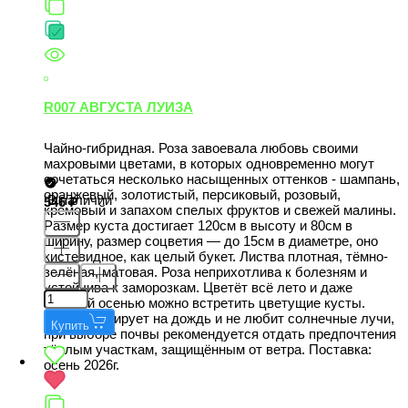
R007 АВГУСТА ЛУИЗА
Чайно-гибридная. Роза завоевала любовь своими
махровыми цветами, в которых одновременно могут
сочетаться несколько насыщенных оттенков - шампань,
оранжевый, золотистый, персиковый, розовый,
В наличии
546
кремовый и запахом спелых фруктов и свежей малины.
Размер куста достигает 120см в высоту и 80см в
ширину, размер соцветия — до 15см в диаметре, оно
кистевидное, как целый букет. Листва плотная, тёмно-
зелёная, матовая. Роза неприхотлива к болезням и
устойчива к заморозкам. Цветёт всё лето и даже
поздней осенью можно встретить цветущие кусты.
Плохо реагирует на дождь и не любит солнечные лучи,
Купить
при выборе почвы рекомендуется отдать предпочтения
тёплым участкам, защищённым от ветра. Поставка:
осень 2026г.