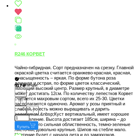
R246 КОРВЕТ
Чайно-гибридная. Сорт предназначен на срезку. Главной
окраской цветка считается оранжево-красная, красная,
а насыщенность – яркая. По форме бутона роза
длинная и острая, по форме цветок классический,
В наличии
517
имеющий высокий центр. Размер крупный, в диаметре
может достигать 12см. По количеству лепестков Корвет
считается махровым сортом, всего их 25-30. Цветки
располагаются одиночно. Аромат у розы приятный и
слабый, то есть можно выращивать и дарить
аллергикам.&nbsp;Куст вертикальный, имеет хорошее
разветвление. Высота достигает 185см, ширина – до
метра. У него сильная облиственность, темно-зеленые
Купить
листочки, довольно крупные. Шипов на стебле мало.
Цветение будет с начала лета и до заморозков,