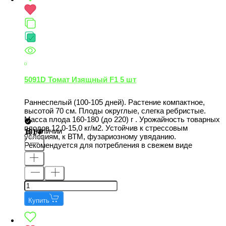
5091D Томат Изящный F1 5 шт
Раннеспелый (100-105 дней). Растение компактное,
высотой 70 см. Плоды округлые, слегка ребристые.
Масса плода 160-180 (до 220) г . Урожайность товарных
плодов 12,0-15,0 кг/м2. Устойчив к стрессовым
В наличии
101
условиям, к ВТМ, фузариозному увяданию.
Рекомендуется для потребления в свежем виде
Купить