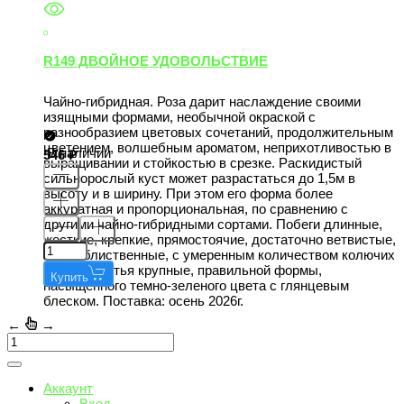
R149 ДВОЙНОЕ УДОВОЛЬСТВИЕ
Чайно-гибридная. Роза дарит наслаждение своими
изящными формами, необычной окраской с
разнообразием цветовых сочетаний, продолжительным
цветением, волшебным ароматом, неприхотливостью в
В наличии
546
выращивании и стойкостью в срезке. Раскидистый
сильнорослый куст может разрастаться до 1,5м в
высоту и в ширину. При этом его форма более
аккуратная и пропорциональная, по сравнению с
другими чайно-гибридными сортами. Побеги длинные,
жесткие, крепкие, прямостоячие, достаточно ветвистые,
густооблиственные, с умеренным количеством колючих
шипов. Листья крупные, правильной формы,
Купить
насыщенного темно-зеленого цвета с глянцевым
блеском. Поставка: осень 2026г.
←
→
Аккаунт
Вход