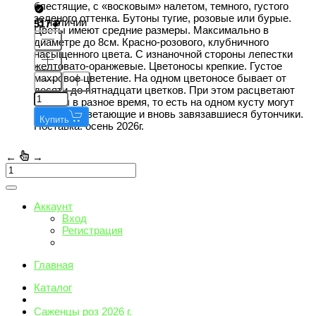
блестящие, с «восковым» налетом, темного, густого
зеленого оттенка. Бутоны тугие, розовые или бурые.
В наличии
517
Цветы имеют средние размеры. Максимально в
диаметре до 8см. Красно-розового, клубничного
насыщенного цвета. С изнаночной стороны лепестки
желтовато-оранжевые. Цветоносы крепкие. Густое
махровое цветение. На одном цветоносе бывает от
десяти до пятнадцати цветков. При этом расцветают
бутоны в разное время, то есть на одном кусту могут
быть и отцветающие и вновь завязавшиеся бутончики.
Купить
Поставка: осень 2026г.
←
→
Аккаунт
Вход
Регистрация
Главная
Каталог
Саженцы роз 2026 г.