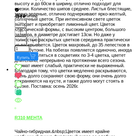
высоту и до 60см в ширину, отлично подходит для
срезки. Количество шипов среднее. Листья блестящие,
темно-зеленые, отлично подчеркивают ярко-желтый,
В наличии
494
солнечный цветок. При интенсивном свете цветок
выгорает и приобретает лимонный цвет. Цветок
классической формы, с высоким центром, большого
размера, в диаметре достигает 13см. Но даже у
полностью раскрытых цветков серединка практически
не раскрывается. Цветок махровый, до 35 лепестков в
одном бутоне. На побегах появляется одиночно, иногда
может появляться в соцветиях по 3-4 цветка, цветет
Купить
длительно, непрерывно на протяжении всего сезона.
Аромат имеет слабый, практически не выраженный.
Благодаря тому, что цветки медленно раскрываются,
очень долго сохраняют свою форму, они очень долго
сохраняются на кусте, и также долго могут стоять в
срезке. Поставка: осень 2026г.
R310 МЕНТА
Чайно-гибридная.&nbsp;Цветок имеет крайне