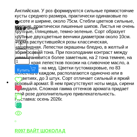
Английская. У роз формируются сильные прямостоячие
кусты среднего размера, практически одинаковые по
высоте и ширине, около 75см. Стебли цветков сильные,
крепкие, практически лишенные шипов. Листья не очень
В наличии
546
крупные, глянцевые, темно-зеленые. Сорт образует
крупные двухцветные венчики диаметром около 10см.
Форма распустившейся розы классическая,
чашевидная. Лепестки окрашены бледно, в желтый и
абрикосовый тона. При похолодании контраст между
ними становится более заметным, на 2 тона темнее, на
солнце края лепестков похожи на сливочное масло, а
серединки – на мед. Цветки густомахровые, по 83
Купить
лепестка в каждом, располагаются одиночно или в
соцветиях, до 3 штук. Сорт отличает сильный и яркий
розовый аромат. В нем присутствуют ноты меда, сирени
и миндаля. Сложная гамма оттенков аромата придает
этой розе дополнительную привлекательность.
Поставка: осень 2026г.
R097 ВАЙТ ШОКОЛАД