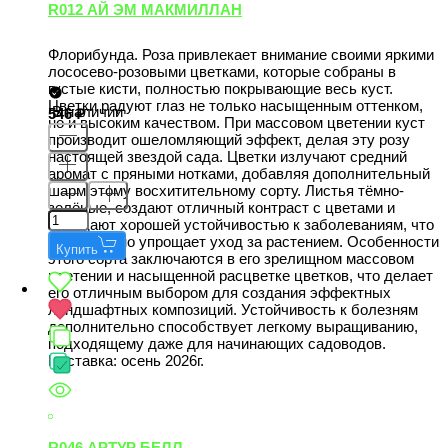
R012 АЙ ЭМ МАКМИЛЛАН
Флорибунда. Роза привлекает внимание своими яркими
лососево-розовыми цветками, которые собраны в
густые кисти, полностью покрывающие весь куст.
Цветки радуют глаз не только насыщенным оттенком,
В наличии
546
но и высоким качеством. При массовом цветении куст
производит ошеломляющий эффект, делая эту розу
настоящей звездой сада. Цветки излучают средний
аромат с пряными нотками, добавляя дополнительный
шарм этому восхитительному сорту. Листья тёмно-
зелёные, создают отличный контраст с цветами и
обладают хорошей устойчивостью к заболеваниям, что
значительно упрощает уход за растением. Особенности
Купить
этого сорта заключаются в его зрелищном массовом
цветении и насыщенной расцветке цветков, что делает
его отличным выбором для создания эффектных
ландшафтных композиций. Устойчивость к болезням
дополнительно способствует легкому выращиванию,
подходящему даже для начинающих садоводов.
Поставка: осень 2026г.
R046 АРТУР БЕЛЛ