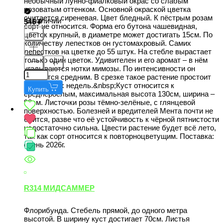
необычный лунно-фиалковый окрас со слабым
розоватым оттенком. Основной окраской цветка
считается сиреневая. Цвет бледный. К пёстрым розам
В наличии
546
сорт не относится. Форма его бутона чашевидная,
цветок крупный, в диаметре может достигать 15см. По
количеству лепестков он густомахровый. Самих
лепестков на цветке до 55 штук. На стебле вырастает
только один цветок. Удивителен и его аромат – в нём
угадываются нотки мимозы. По интенсивности он
считается средним. В срезке такое растение простоит
порядка 2-х недель.&nbsp;Куст относится к
Купить
среднерослым, максимальная высота 130см, ширина –
90см. Листочки розы тёмно-зелёные, с глянцевой
поверхностью. Болезней и вредителей Мента почти не
боится, разве что её устойчивость к чёрной пятнистости
недостаточно сильна. Цвести растение будет всё лето,
так как сорт относится к повторноцветущим. Поставка:
осень 2026г.
R314 МИДСАММЕР
Флорибунда. Стебель прямой, до одного метра
высотой. В ширину куст достигает 70см. Листья