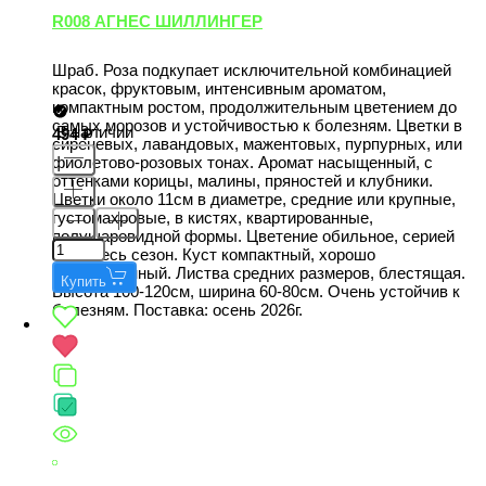
R008 АГНЕС ШИЛЛИНГЕР
Шраб. Роза подкупает исключительной комбинацией
красок, фруктовым, интенсивным ароматом,
компактным ростом, продолжительным цветением до
самых морозов и устойчивостью к болезням. Цветки в
В наличии
494
сиреневых, лавандовых, мажентовых, пурпурных, или
фиолетово-розовых тонах. Аромат насыщенный, с
оттенками корицы, малины, пряностей и клубники.
Цветки около 11см в диаметре, средние или крупные,
густомахровые, в кистях, квартированные,
полушаровидной формы. Цветение обильное, серией
волн весь сезон. Куст компактный, хорошо
разветвленный. Листва средних размеров, блестящая.
Купить
Высота 100-120см, ширина 60-80см. Очень устойчив к
болезням. Поставка: осень 2026г.