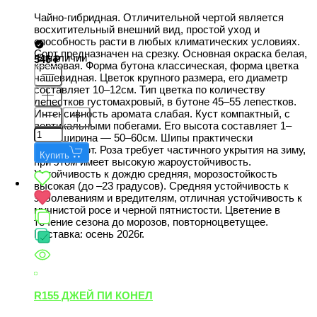
Чайно-гибридная. Отличительной чертой является
восхитительный внешний вид, простой уход и
способность расти в любых климатических условиях.
Сорт предназначен на срезку. Основная окраска белая,
В наличии
546
кремовая. Форма бутона классическая, форма цветка
чашевидная. Цветок крупного размера, его диаметр
составляет 10–12см. Тип цветка по количеству
лепестков густомахровый, в бутоне 45–55 лепестков.
Интенсивность аромата слабая. Куст компактный, с
вертикальными побегами. Его высота составляет 1–
1,2м, ширина — 50–60см. Шипы практически
отсутствуют. Роза требует частичного укрытия на зиму,
Купить
при этом имеет высокую жароустойчивость.
Устойчивость к дождю средняя, морозостойкость
высокая (до –23 градусов). Средняя устойчивость к
заболеваниям и вредителям, отличная устойчивость к
мучнистой росе и черной пятнистости. Цветение в
течение сезона до морозов, повторноцветущее.
Поставка: осень 2026г.
R155 ДЖЕЙ ПИ КОНЕЛ