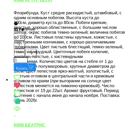
Флорибунда. Куст средне раскидистый, штамбовый, с
одним основным побегом. Высота куста до
100см, диаметр куста до 80см. Побеги крепкие,
толстые, хорошо облиственные, с большим числом
В наличии
517
шипов; окрас побегов темно-зеленый; величина побегов
до 100см. Листовые пластины крупные, кожистые, с
заостренными кончиками, с хорошо различаемыми
прожилками. Цвет листьев блестящий, темно-зеленый,
темно-изумрудный. Цветочные побеги колючие,
жесткие, толстые, с кистевидными
соцветиями. Количество цветов на стебле от 1 до
6шт. Цветки полумахровые, крупные диаметром до
Купить
10см. Цвет лепестков ярко-желтый, золотистый, с
желтым отливом в центральной части и кремовым
отливом по краям (при выгорании на солнце цвет
лепестков меняется на лимонно-кремовый). Число
лепестков от 19 до 22шт. Аромат фруктовый. Период
цветения с начала июня до начала ноября. Поставка:
осень 2026г.
R058 БЕАТРИС