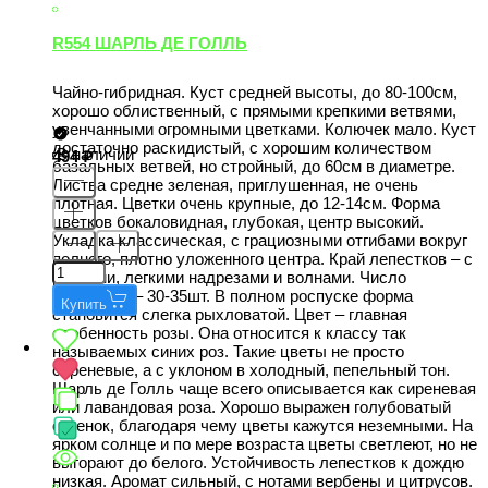
R554 ШАРЛЬ ДЕ ГОЛЛЬ
Чайно-гибридная. Куст средней высоты, до 80-100см,
хорошо облиственный, с прямыми крепкими ветвями,
увенчанными огромными цветками. Колючек мало. Куст
достаточно раскидистый, с хорошим количеством
В наличии
494
базальных ветвей, но стройный, до 60см в диаметре.
Листва средне зеленая, приглушенная, не очень
плотная. Цветки очень крупные, до 12-14см. Форма
цветков бокаловидная, глубокая, центр высокий.
Укладка классическая, с грациозными отгибами вокруг
полного, плотно уложенного центра. Край лепестков – с
редкими, легкими надрезами и волнами. Число
лепестков – 30-35шт. В полном роспуске форма
Купить
становится слегка рыхловатой. Цвет – главная
особенность розы. Она относится к классу так
называемых синих роз. Такие цветы не просто
сиреневые, а с уклоном в холодный, пепельный тон.
Шарль де Голль чаще всего описывается как сиреневая
или лавандовая роза. Хорошо выражен голубоватый
оттенок, благодаря чему цветы кажутся неземными. На
ярком солнце и по мере возраста цветы светлеют, но не
выгорают до белого. Устойчивость лепестков к дождю
низкая. Аромат сильный, c нотами вербены и цитрусов.