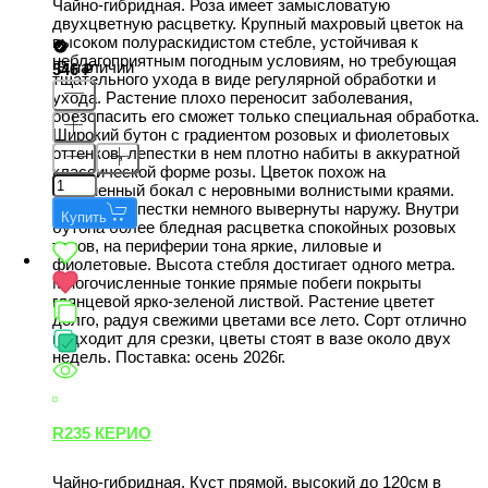
Чайно-гибридная. Роза имеет замысловатую
двухцветную расцветку. Крупный махровый цветок на
высоком полураскидистом стебле, устойчивая к
неблагоприятным погодным условиям, но требующая
В наличии
546
тщательного ухода в виде регулярной обработки и
ухода. Растение плохо переносит заболевания,
обезопасить его сможет только специальная обработка.
Широкий бутон с градиентом розовых и фиолетовых
оттенков, лепестки в нем плотно набиты в аккуратной
классической форме розы. Цветок похож на
удлиненный бокал с неровными волнистыми краями.
Крайние лепестки немного вывернуты наружу. Внутри
Купить
бутона более бледная расцветка спокойных розовых
тонов, на периферии тона яркие, лиловые и
фиолетовые. Высота стебля достигает одного метра.
Многочисленные тонкие прямые побеги покрыты
глянцевой ярко-зеленой листвой. Растение цветет
долго, радуя свежими цветами все лето. Сорт отлично
подходит для срезки, цветы стоят в вазе около двух
недель. Поставка: осень 2026г.
R235 КЕРИО
Чайно-гибридная. Куст прямой, высокий до 120см в