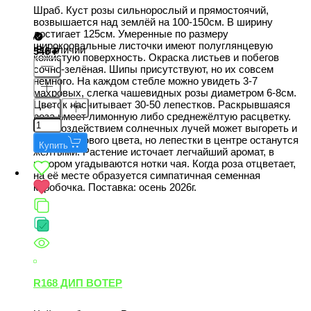
Шраб. Куст розы сильнорослый и прямостоячий,
возвышается над землёй на 100-150см. В ширину
достигает 125см. Умеренные по размеру
широкоовальные листочки имеют полуглянцевую
В наличии
546
кожистую поверхность. Окраска листьев и побегов
сочно-зелёная. Шипы присутствуют, но их совсем
немного. На каждом стебле можно увидеть 3-7
махровых, слегка чашевидных розы диаметром 6-8см.
Цветок насчитывает 30-50 лепестков. Раскрывшаяся
роза имеет лимонную либо среднежёлтую расцветку.
Под воздействием солнечных лучей может выгореть и
быть кремового цвета, но лепестки в центре останутся
Купить
жёлтыми. Растение источает легчайший аромат, в
котором угадываются нотки чая. Когда роза отцветает,
на её месте образуется симпатичная семенная
коробочка. Поставка: осень 2026г.
R168 ДИП ВОТЕР