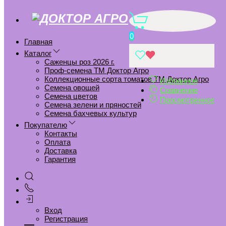
R283 ЛИХТКЕНИГЕН ЛЮЧИЯ
0
Главная
Главная
АРХИВ
Каталог
Саженцы роз 2025 г.
Саженцы роз 2026 г.
R283 ЛИХТКЕНИГЕН ЛЮЧИЯ
Проф-семена ТМ Доктор Агро
Коллекционные сорта томатов ТМ Доктор Агро
Избранное
Семена овощей
Добавить в избранное
Сравнение
Семена цветов
Просмотренное
Удалить из избранного
Семена зелени и пряностей
Семена бахчевых культур
Добавить к сравнению
Покупателю
Удалить из сравнения
Контакты
Оплата
Доставка
Гарантия
Вход
Регистрация