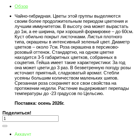
Обзор
Чайно-гибридная. Цветы этой группы выделяются
своим более продолжительным периодом цветения и
лучшим иммунитетом. В высоту она может вырастать
до 1м, а ее ширина, при хорошей формировке – до 60см.
Куст обильно покрыт листочками. Листья плотного
типа, окрашены в интенсивный зеленый цвет. Диаметр
цветков – около 7см. Роза окрашена в персиково-
розовый оттенок. Стандартно, на одном цветке
находится 3-5 габаритных цветков, собранных в
соцветия. Гейша имеет такие характеристики: За год
она может цвети до 3 раз. В безветренную погоду розы
источают приятный, сладковатый аромат. Стебли
усеяны большим количеством маленьких шипов.
Срезанная роза сохраняет все свои свойства на
протяжении недели. Растение выдерживает перепады
температуры до -23 градусов по Цельсию.
Поставка: осень 2026г.
Поделиться!
Аккаунт