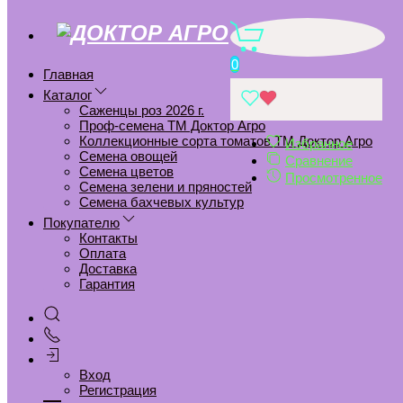
R124 ГЕЙША
0
Главная
Главная
Саженцы роз 2026 г.
Каталог
R124 ГЕЙША
Саженцы роз 2026 г.
Проф-семена ТМ Доктор Агро
Коллекционные сорта томатов ТМ Доктор Агро
Добавить в избранное
Избранное
Семена овощей
Сравнение
Удалить из избранного
Семена цветов
Просмотренное
Семена зелени и пряностей
Добавить к сравнению
Семена бахчевых культур
Удалить из сравнения
Покупателю
Контакты
Оплата
Доставка
Гарантия
Вход
Регистрация