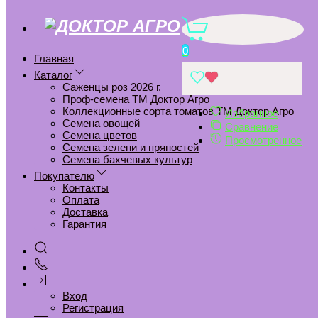
5111D Томат Сударь F1 5 шт
0
Главная
Главная
Проф-семена ТМ Доктор Агро
Каталог
5111D Томат Сударь F1 5 шт
Саженцы роз 2026 г.
Проф-семена ТМ Доктор Агро
Коллекционные сорта томатов ТМ Доктор Агро
Добавить в избранное
Избранное
Семена овощей
Сравнение
Удалить из избранного
Семена цветов
Просмотренное
Семена зелени и пряностей
Добавить к сравнению
Семена бахчевых культур
Удалить из сравнения
Покупателю
Контакты
Оплата
Доставка
Гарантия
Вход
Регистрация