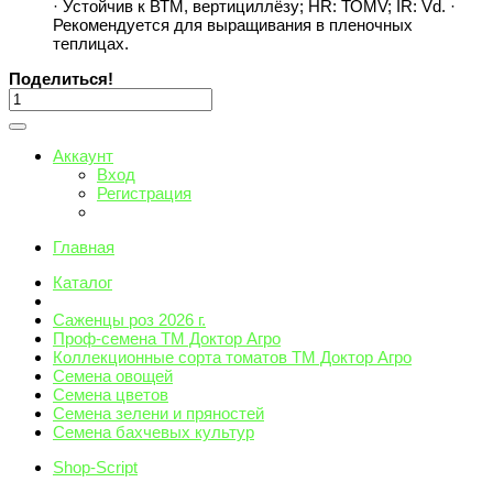
· Устойчив к ВТМ, вертициллёзу; НR: ТОМV; IR: Vd. ·
Рекомендуется для выращивания в пленочных
теплицах.
Поделиться!
Аккаунт
Вход
Регистрация
Главная
Каталог
Саженцы роз 2026 г.
Проф-семена ТМ Доктор Агро
Коллекционные сорта томатов ТМ Доктор Агро
Семена овощей
Семена цветов
Семена зелени и пряностей
Семена бахчевых культур
Shop-Script