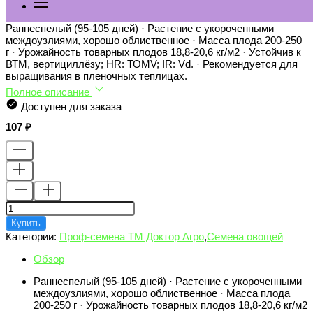
Купить 5111D Томат Сударь F1 5 шт
Раннеспелый (95-105 дней) · Растение с укороченными
междоузлиями, хорошо облиственное · Масса плода 200-250
г · Урожайность товарных плодов 18,8-20,6 кг/м2 · Устойчив к
ВТМ, вертициллёзу; НR: ТОМV; IR: Vd. · Рекомендуется для
выращивания в пленочных теплицах.
Полное описание
Доступен для заказа
107
Купить
Категории:
Проф-семена ТМ Доктор Агро
,
Семена овощей
Обзор
Раннеспелый (95-105 дней) · Растение с укороченными
междоузлиями, хорошо облиственное · Масса плода
200-250 г · Урожайность товарных плодов 18,8-20,6 кг/м2