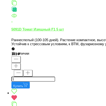
5091D Томат Изящный F1 5 шт
Раннеспелый (100-105 дней). Растение компактное, высот
Устойчив к стрессовым условиям, к ВТМ, фузариозному 
В наличии
101
Купить