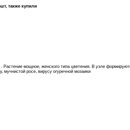
шт, также купили
 . Растение мощное, женского типа цветения. В узле формируютс
у, мучнистой росе, вирусу огуречной мозаики