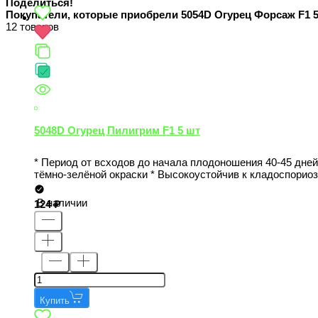
Поделиться!
Покупатели, которые приобрели 5054D Огурец Форсаж F1 5
12 товаров
5048D Огурец Пилигрим F1 5 шт
* Период от всходов до начала плодоношения 40-45 дней
тёмно-зелёной окраски * Высокоустойчив к кладоспориоз
В наличии
124
Купить