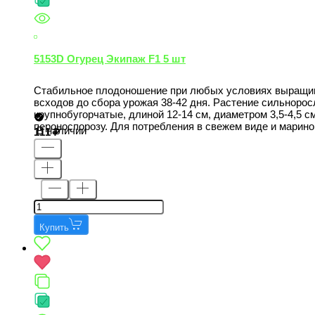
5153D Огурец Экипаж F1 5 шт
Стабильное плодоношение при любых условиях выращиван
всходов до сбора урожая 38-42 дня. Растение сильноро
крупнобугорчатые, длиной 12-14 см, диаметром 3,5-4,5 см
пероноспорозу. Для потребления в свежем виде и марино
В наличии
111
Купить