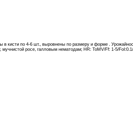
 в кисти по 4-6 шт., выровнены по размеру и форме . Урожайнос
мучнистой росе, галловым нематодам; НR: ТоМV/Ff: 1-5/FoI:0.1/