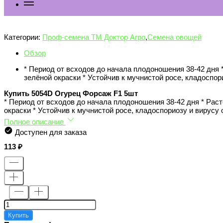
Категории:
Проф-семена ТМ Доктор Агро
,
Семена овощей
Обзор
* Период от всходов до начала плодоношения 38-42 дня *
зелёной окраски * Устойчив к мучнистой росе, кладоспор
Купить 5054D Огурец Форсаж F1 5шт
* Период от всходов до начала плодоношения 38-42 дня * Раст
окраски * Устойчив к мучнистой росе, кладоспориозу и вирусу
Полное описание
Доступен для заказа
113
Купить