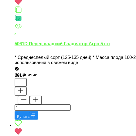
5061D Перец сладкий Гладиатор Агро 5 шт
* Среднеспелый сорт (125-135 дней) * Масса плода 160-2
использования в свежем виде
В наличии
101
Купить