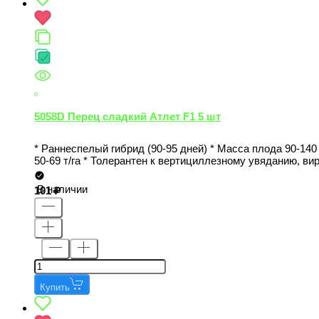
5058D Перец сладкий Атлет F1 5 шт
* Раннеспелый гибрид (90-95 дней) * Масса плода 90-140
50-69 т/га * Толерантен к вертициллезному увяданию, в
В наличии
101
Купить