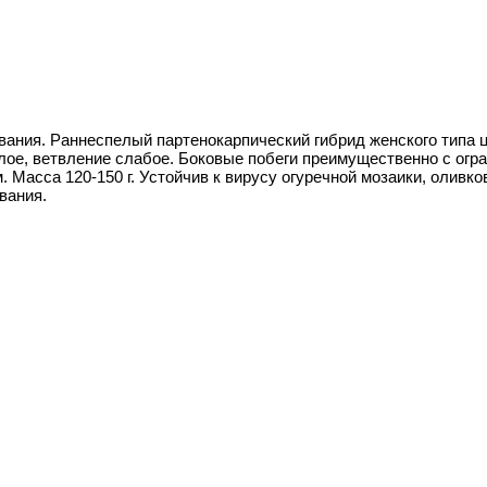
ия. Раннеспелый партенокарпический гибрид женского типа цв
слое, ветвление слабое. Боковые побеги преимущественно с ог
. Масса 120-150 г. Устойчив к вирусу огуречной мозаики, оливко
вания.