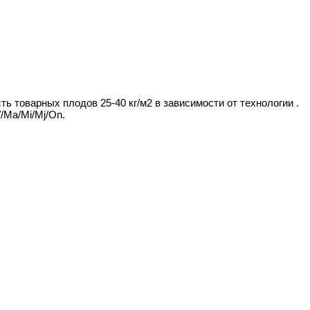
ть товарных плодов 25-40 кг/м2 в зависимости от технологии .
/Ма/Mi/Mj/Оn.