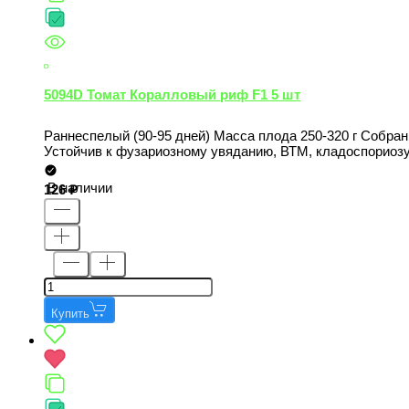
5094D Томат Коралловый риф F1 5 шт
Раннеспелый (90-95 дней) Масса плода 250-320 г Собраны
Устойчив к фузариозному увяданию, ВТМ, кладоспориозу, 
В наличии
126
Купить