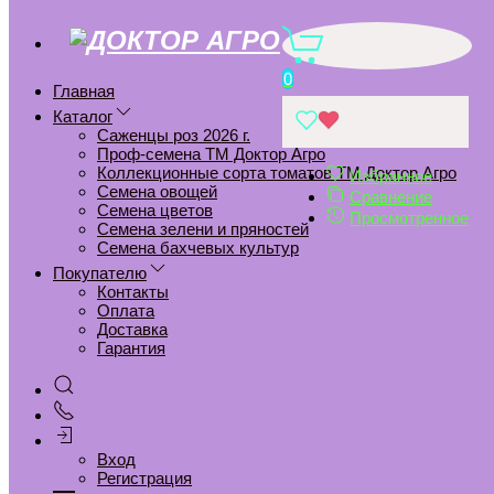
5050D Огурец Реванш F1 5
шт
0
Главная
Каталог
Главная
Саженцы роз 2026 г.
Проф-семена ТМ Доктор Агро
Проф-семена ТМ Доктор Агро
5050D Огурец Реванш F1 5 шт
Коллекционные сорта томатов ТМ Доктор Агро
Избранное
Семена овощей
Сравнение
Семена цветов
Добавить в избранное
Просмотренное
Семена зелени и пряностей
Удалить из избранного
Семена бахчевых культур
Добавить к сравнению
Покупателю
Контакты
Удалить из сравнения
Оплата
Доставка
Гарантия
Вход
Регистрация