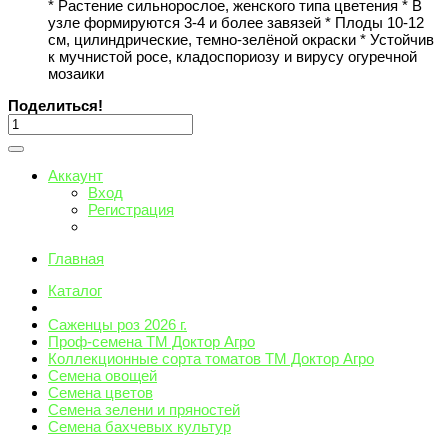
* Растение сильнорослое, женского типа цветения * В
узле формируются 3-4 и более завязей * Плоды 10-12
см, цилиндрические, темно-зелёной окраски * Устойчив
к мучнистой росе, кладоспориозу и вирусу огуречной
мозаики
Поделиться!
Аккаунт
Вход
Регистрация
Главная
Каталог
Саженцы роз 2026 г.
Проф-семена ТМ Доктор Агро
Коллекционные сорта томатов ТМ Доктор Агро
Семена овощей
Семена цветов
Семена зелени и пряностей
Семена бахчевых культур