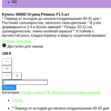
Купить 5050D Огурец Реванш F1 5 шт
* Период от всходов до начала плодоношения 40-42 дня *
Растение сильнорослое, женского типа цветения * В узле
формируются 3-4 и более завязей * Плоды 10-12 см,
цилиндрические, темно-зелёной окраски * Устойчив к
мучнистой росе, кладоспориозу и вирусу огуречной мозаики
Полное описание
Доступен для заказа
109
Купить
Категории:
Проф-семена ТМ Доктор Агро
,
Семена овощей
Обзор
* Период от всходов до начала плодоношения 40-42 дня