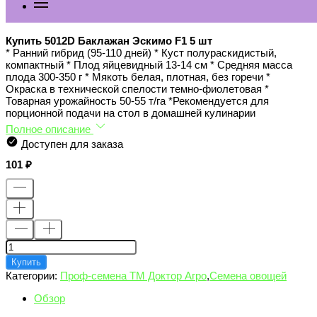
Купить 5012D Баклажан Эскимо F1 5 шт
* Ранний гибрид (95-110 дней) * Куст полураскидистый,
компактный * Плод яйцевидный 13-14 см * Средняя масса
плода 300-350 г * Мякоть белая, плотная, без горечи *
Окраска в технической спелости темно-фиолетовая *
Товарная урожайность 50-55 т/га *Рекомендуется для
порционной подачи на стол в домашней кулинарии
Полное описание
Доступен для заказа
101
Купить
Категории:
Проф-семена ТМ Доктор Агро
,
Семена овощей
Обзор