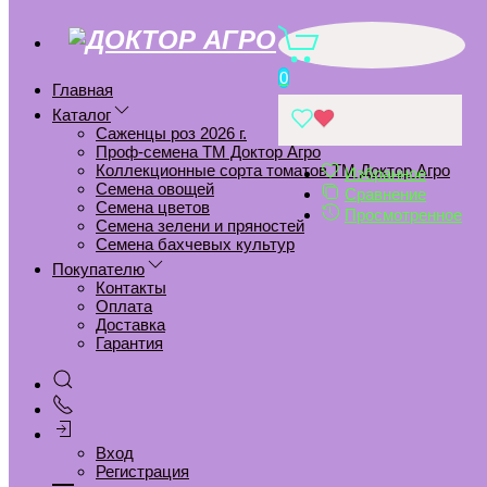
5012D Баклажан Эскимо F1 5
шт
0
Главная
Каталог
Главная
Саженцы роз 2026 г.
Проф-семена ТМ Доктор Агро
Проф-семена ТМ Доктор Агро
5012D Баклажан Эскимо F1 5 шт
Коллекционные сорта томатов ТМ Доктор Агро
Избранное
Семена овощей
Сравнение
Семена цветов
Добавить в избранное
Просмотренное
Семена зелени и пряностей
Удалить из избранного
Семена бахчевых культур
Добавить к сравнению
Покупателю
Контакты
Удалить из сравнения
Оплата
Доставка
Гарантия
Вход
Регистрация