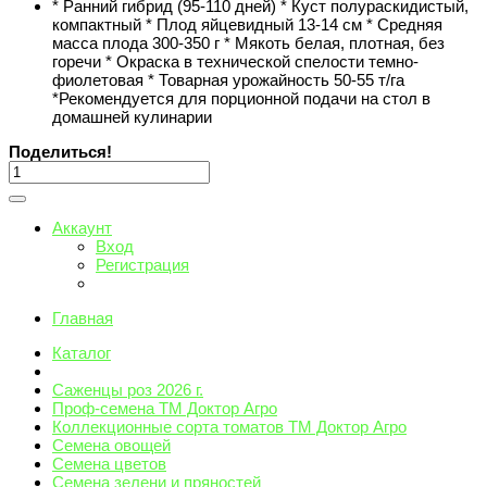
* Ранний гибрид (95-110 дней) * Куст полураскидистый,
компактный * Плод яйцевидный 13-14 см * Средняя
масса плода 300-350 г * Мякоть белая, плотная, без
горечи * Окраска в технической спелости темно-
фиолетовая * Товарная урожайность 50-55 т/га
*Рекомендуется для порционной подачи на стол в
домашней кулинарии
Поделиться!
Аккаунт
Вход
Регистрация
Главная
Каталог
Саженцы роз 2026 г.
Проф-семена ТМ Доктор Агро
Коллекционные сорта томатов ТМ Доктор Агро
Семена овощей
Семена цветов
Семена зелени и пряностей