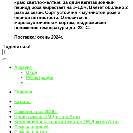
краю светло-желтые. За один вегетационный
период роза вырастает на 1–1,5м. Цветет обильно 2
раза за сезон. Сорт устойчив к мучнистой розе и
черной пятнистости. Относится к
морозоустойчивым сортам, выдерживает
понижение температуры до -23 °С.
Поставка: осень 2024г.
Поделиться!
Аккаунт
Вход
Регистрация
Главная
Каталог
Саженцы роз 2026 г.
Проф-семена ТМ Доктор Агро
Коллекционные сорта томатов ТМ Доктор Агро
Семена овощей
Семена цветов